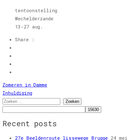
tentoonstelling
Wechelderzande
13-27 aug.
Share :
Bericht
Zomeren in Damme
navigatie
Inhuldiging
Zoeken
naar:
Recent posts
27e Beeldenroute lissewege Brugge
24 mei